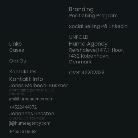
Branding
Positioning Program
Social Selling På Linkedin
UNFOLD
Links
Hume Agency
Cases
Refshalevej 147, 1. floor,
1432 København,
Om Os
Denmark
Kontakt Os
CVR: 42202339
Kontakt Info
Jonas Molbech-Kuskner
Managing partner & Co-
founder
jm@humeagency.com
+4522444072
Johannes Lindsten
COO & Co-founder
jl@humeagency.com
+4551316668