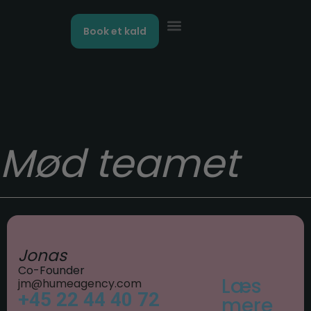
Book et kald
Kontakt os
Mød teamet
Jonas
Co-Founder
Læs
jm@humeagency.com
+45 22 44 40 72
mere