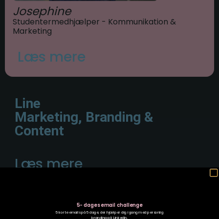
Josephine
Studentermedhjælper - Kommunikation &
Marketing
Læs mere
Line
Marketing, Branding &
Content
Læs mere
Kasper
5- dages email challenge
5 korte emails på 5 dage, der hjælper dig i gang med personlig
branding på LinkedIn.