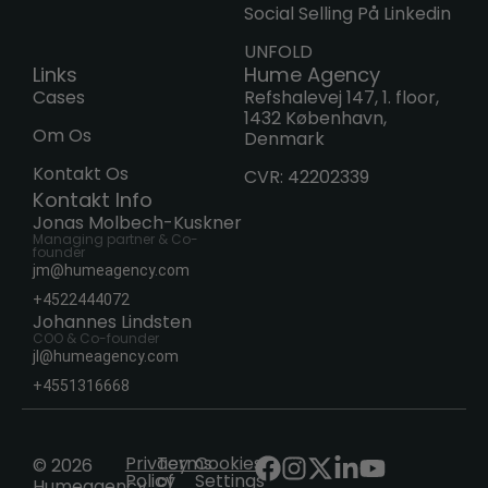
Social Selling På Linkedin
UNFOLD
Links
Hume Agency
Cases
Refshalevej 147, 1. floor,
1432 København,
Om Os
Denmark
Kontakt Os
CVR: 42202339
Kontakt Info
Jonas Molbech-Kuskner
Managing partner & Co-
founder
jm@humeagency.com
+4522444072
Johannes Lindsten
COO & Co-founder
jl@humeagency.com
+4551316668
Privacy
Terms
Cookies
© 2026
Policy
of
Settings
Humeagency.