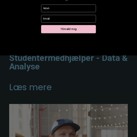
Personlig branding & Content
Navn
Email
Læs mere
Tilmeld mig
Alexander
Studentermedhjælper - Data &
Analyse
Læs mere