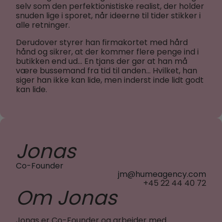
selv som den perfektionistiske realist, der holder
snuden lige i sporet, når ideerne til tider stikker i
alle retninger.
Derudover styrer han firmakortet med hård
hånd og sikrer, at der kommer flere penge ind i
butikken end ud… En tjans der gør at han må
være bussemand fra tid til anden… Hvilket, han
siger han ikke kan lide, men inderst inde lidt godt
kan lide.
Jonas
Co-Founder
jm@humeagency.com
+45 22 44 40 72
Om Jonas
Jonas er Co-Founder og arbejder med