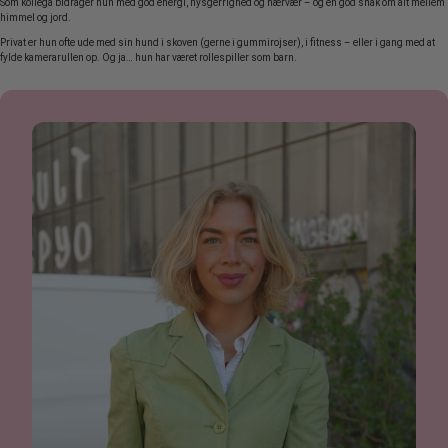
Som kollega bidrager hun med god energi, nysgerrighed og nærvær – og en god snak om alt mellem
himmel og jord.
Privat er hun ofte ude med sin hund i skoven (gerne i gummirojser), i fitness – eller i gang med at
fylde kamerarullen op. Og ja… hun har været rollespiller som barn.