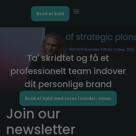
Book et kald
Kontakt os
Ta' skridtet og få et
professionelt team indover
dit personlige brand
Book et kald med vores founder, Jonas
Join our
newsletter