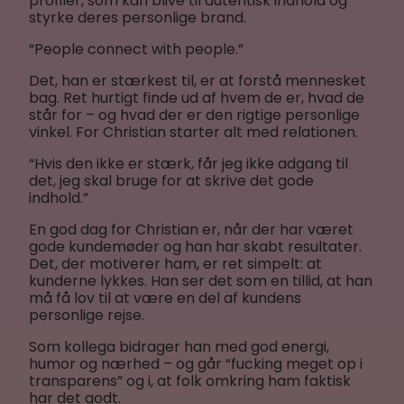
profiler, som kan blive til autentisk indhold og
styrke deres personlige brand.
“People connect with people.”
Det, han er stærkest til, er at forstå mennesket
bag. Ret hurtigt finde ud af hvem de er, hvad de
står for – og hvad der er den rigtige personlige
vinkel. For Christian starter alt med relationen.
“Hvis den ikke er stærk, får jeg ikke adgang til
det, jeg skal bruge for at skrive det gode
indhold.”
En god dag for Christian er, når der har været
gode kundemøder og han har skabt resultater.
Det, der motiverer ham, er ret simpelt: at
kunderne lykkes. Han ser det som en tillid, at han
må få lov til at være en del af kundens
personlige rejse.
Som kollega bidrager han med god energi,
humor og nærhed – og går “fucking meget op i
transparens” og i, at folk omkring ham faktisk
har det godt.