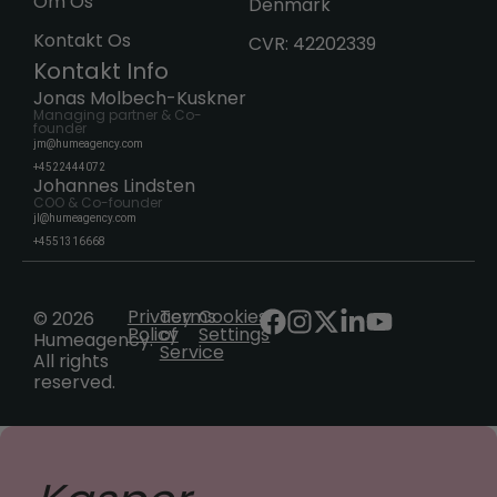
Om Os
Denmark
Kontakt Os
CVR: 42202339
Kontakt Info
Jonas Molbech-Kuskner
Managing partner & Co-
founder
jm@humeagency.com
+4522444072
Johannes Lindsten
COO & Co-founder
jl@humeagency.com
+4551316668
Privacy
Terms
Cookies
© 2026
Policy
of
Settings
Humeagency.
Service
All rights
reserved.